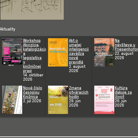
Aktuality
Workshop
Akt o
Na
Akvizícia,
umelej
návšteve u
katalogizácia
inteligencii
Friesenhofo
a
zavádza
22. august
legislatíva
nové
2026
v
pravidlá
knižničnej
2. august
praxi
2026
14. október
2026
Nové číslo
Zmena
Kultúra
časopisu
otváracích
ďakuje za
Knižnica
hodín
život
2. júl 2026
29. jún
26. jún
2026
2026