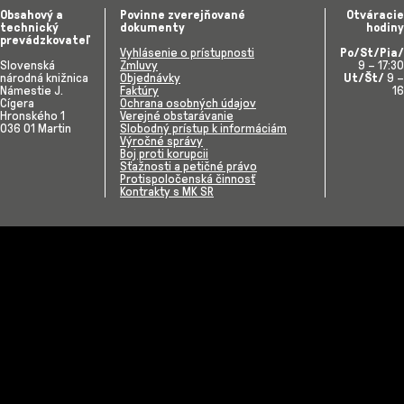
Obsahový a
Povinne zverejňované
Otváracie
technický
dokumenty
hodiny
prevádzkovateľ
Vyhlásenie o prístupnosti
Po/St/Pia/
Slovenská
Zmluvy
9 – 17:30
národná knižnica
Objednávky
Ut/Št/
9 –
Námestie J.
Faktúry
16
Cígera
Ochrana osobných údajov
Hronského 1
Verejné obstarávanie
036 01 Martin
Slobodný prístup k informáciám
Výročné správy
Boj proti korupcii
Sťažnosti a petičné právo
Protispoločenská činnosť
Kontrakty s MK SR