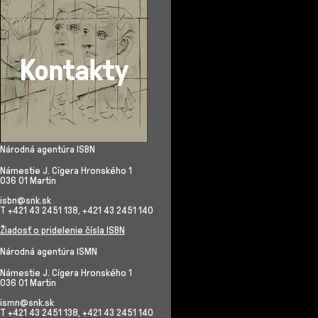
Národná agentúra ISBN
Námestie J. Cígera Hronského 1
036 01 Martin
isbn@snk.sk
T +421 43 2451 138, +421 43 2451 140
Žiadosť o pridelenie čísla ISBN
Národná agentúra ISMN
Námestie J. Cígera Hronského 1
036 01 Martin
ismn@snk.sk
T +421 43 2451 138, +421 43 2451 140