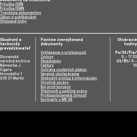
Príručka ISBN
Príručka ISMN
Typológia dokumentov
Zákon o publikáciách
Ohlásené knihy
Obsahový a
Povinne zverejňované
Otváracie
technický
dokumenty
hodiny
prevádzkovateľ
Vyhlásenie o prístupnosti
Po/St/Pia/
Slovenská
Zmluvy
9 – 17:30
národná knižnica
Objednávky
Ut/Št/
9 –
Námestie J.
Faktúry
16
Cígera
Ochrana osobných údajov
Hronského 1
Verejné obstarávanie
036 01 Martin
Slobodný prístup k informáciám
Výročné správy
Boj proti korupcii
Sťažnosti a petičné právo
Protispoločenská činnosť
Kontrakty s MK SR