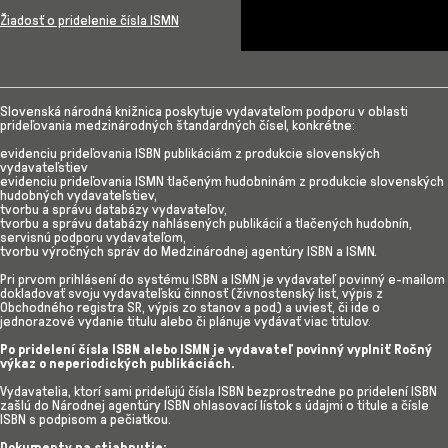
Žiadosť o pridelenie čísla ISMN​
Slovenská národná knižnica poskytuje vydavateľom podporu v oblasti
prideľovania medzinárodných štandardných čísel, konkrétne:
evidenciu prideľovania ISBN publikáciám z produkcie slovenských
vydavateľstiev
evidenciu prideľovania ISMN tlačeným hudobninám z produkcie slovenských
hudobných vydavateľstiev,
tvorbu a správu databázy vydavateľov,
tvorbu a správu databázy nahlásených publikácií a tlačených hudobnín,
servisnú podporu vydavateľom,
tvorbu výročných správ do Medzinárodnej agentúry ISBN a ISMN.
Pri prvom prihlásení do systému ISBN a ISMN je vydavateľ povinný e-mailom
dokladovať svoju vydavateľskú činnosť (živnostenský list, výpis z
Obchodného registra SR, výpis zo stanov a pod.) a uviesť, či ide o
jednorazové vydanie titulu alebo či plánuje vydávať viac titulov.
Po pridelení čísla ISBN alebo ISMN je vydavateľ povinný vyplniť Ročný
výkaz o neperiodických publikáciách.
Vydavatelia, ktorí sami prideľujú čísla ISBN bezprostredne po pridelení ISBN
zašlú do Národnej agentúry ISBN ohlasovací lístok s údajmi o titule a čísle
ISBN s podpisom a pečiatkou.
Dokumenty na stiahnutie: