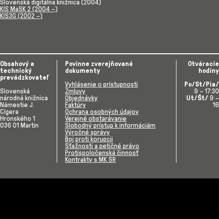
Slovenská digitálna knižnica (2004)
KIS MaSK 2 (2004 –)
KIS3G (2002 –)
Obsahový a
Povinne zverejňované
Otváracie
technický
dokumenty
hodiny
prevádzkovateľ
Vyhlásenie o prístupnosti
Po/St/Pia/
Slovenská
Zmluvy
9 – 17:30
národná knižnica
Objednávky
Ut/Št/
9 –
Námestie J.
Faktúry
16
Cígera
Ochrana osobných údajov
Hronského 1
Verejné obstarávanie
036 01 Martin
Slobodný prístup k informáciám
Výročné správy
Boj proti korupcii
Sťažnosti a petičné právo
Protispoločenská činnosť
Kontrakty s MK SR