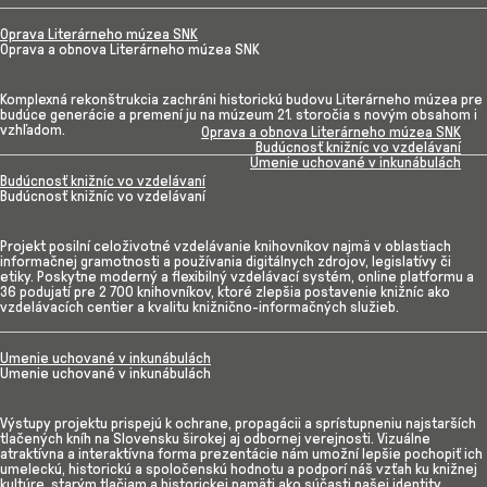
Oprava Literárneho múzea SNK
Oprava a obnova Literárneho múzea SNK
Komplexná rekonštrukcia zachráni historickú budovu Literárneho múzea pre
budúce generácie a premení ju na múzeum 21. storočia s novým obsahom i
vzhľadom.
Oprava a obnova Literárneho múzea SNK
Budúcnosť knižníc vo vzdelávaní
Umenie uchované v inkunábulách
Budúcnosť knižníc vo vzdelávaní
Budúcnosť knižníc vo vzdelávaní
Projekt posilní celoživotné vzdelávanie knihovníkov najmä v oblastiach
informačnej gramotnosti a používania digitálnych zdrojov, legislatívy či
etiky. Poskytne moderný a flexibilný vzdelávací systém, online platformu a
36 podujatí pre 2 700 knihovníkov, ktoré zlepšia postavenie knižníc ako
vzdelávacích centier a kvalitu knižnično-informačných služieb.
Umenie uchované v inkunábulách
Umenie uchované v inkunábulách
Výstupy projektu prispejú k ochrane, propagácii a sprístupneniu najstarších
tlačených kníh na Slovensku širokej aj odbornej verejnosti. Vizuálne
atraktívna a interaktívna forma prezentácie nám umožní lepšie pochopiť ich
umeleckú, historickú a spoločenskú hodnotu a podporí náš vzťah ku knižnej
kultúre, starým tlačiam a historickej pamäti ako súčasti našej identity.