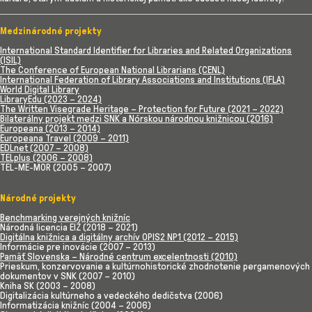
Medzinárodné projekty
International Standard Identifier for Libraries and Related Organizations
(ISIL)
The Conference of European National Librarians (CENL)
International Federation of Library Associations and Institutions (IFLA)
World Digital Library
LibraryEdu (2023 – 2024)
The Written Visegrade Heritage – Protection for Future (2021 – 2022)
Bilaterálny projekt medzi SNK a Nórskou národnou knižnicou (2016)
Europeana (2013 – 2014)
Europeana Travel (2009 – 2011)
EDLnet (2007 – 2008)
TELplus (2006 – 2008)
TEL-ME-MOR (2005 – 2007)
Národné projekty
Benchmarking verejných knižníc
Národná licencia EIZ (2018 – 2021)
Digitálna knižnica a digitálny archív OPIS2 NP1 (2012 – 2015)
Informácie pre inovácie (2007 – 2013)
Pamäť Slovenska – Národné centrum excelentnosti (2010)
Prieskum, konzervovanie a kultúrnohistorické zhodnotenie pergamenových
dokumentov v SNK (2007 – 2010)
Kniha SK (2003 – 2008)
Digitalizácia kultúrneho a vedeckého dedičstva (2006)
Informatizácia knižníc (2004 – 2006)