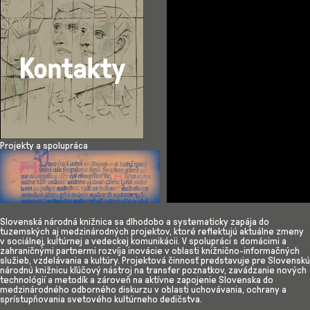
Projekty a spolupráca
Slovenská národná knižnica sa dlhodobo a systematicky zapája do
tuzemských aj medzinárodných projektov, ktoré reflektujú aktuálne zmeny
v sociálnej, kultúrnej a vedeckej komunikácii. V spolupráci s domácimi a
zahraničnými partnermi rozvíja inovácie v oblasti knižnično-informačných
služieb, vzdelávania a kultúry. Projektová činnosť predstavuje pre Slovenskú
národnú knižnicu kľúčový nástroj na transfer poznatkov, zavádzanie nových
technológií a metodík a zároveň na aktívne zapojenie Slovenska do
medzinárodného odborného diskurzu v oblasti uchovávania, ochrany a
sprístupňovania svetového kultúrneho dedičstva.