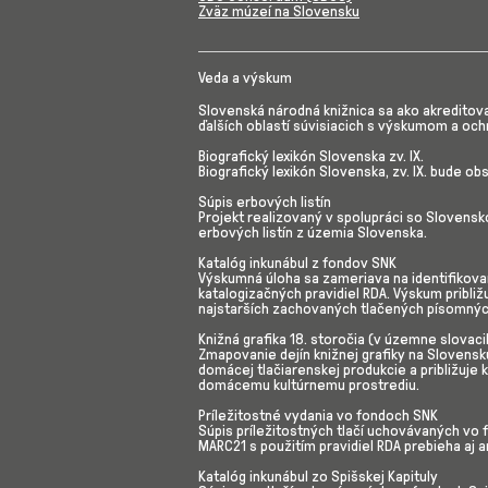
Zväz múzeí na Slovensku
Veda a výskum
Slovenská národná knižnica sa ako akreditov
ďalších oblastí súvisiacich s výskumom a oc
Biografický lexikón Slovenska zv. IX.
Biografický lexikón Slovenska, zv. IX. bude o
Súpis erbových listín
Projekt realizovaný v spolupráci so Slovens
erbových listín z územia Slovenska.
Katalóg inkunábul z fondov SNK
Výskumná úloha sa zameriava na identifikova
katalogizačných pravidiel RDA. Výskum pribli
najstarších zachovaných tlačených písomný
Knižná grafika 18. storočia (v územne slovaci
Zmapovanie dejín knižnej grafiky na Slovens
domácej tlačiarenskej produkcie a približuje 
domácemu kultúrnemu prostrediu.
Príležitostné vydania vo fondoch SNK
Súpis príležitostných tlačí uchovávaných vo 
MARC21 s použitím pravidiel RDA prebieha aj an
Katalóg inkunábul zo Spišskej Kapituly