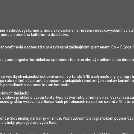
ané vedeckovýskumné pracovisko podieľa na riešení vedeckovýskumných úloh z
hranou písomného kultúrneho dedičstva.
bsahovať heslá osobností s priezviskami začínajúcimi písmenami So – Š (cca 1
kou genealogicko-heraldickou spoločnosťou, ktorého výsledkom bude dielo o
nie všetkých inkunábul uchovávaných vo fonde SNK a ich následný bibliograf
žuje relevantné súvislosti s popisom vonkajších i vnútorných znakov knižného
ch pamiatkach v celosvetovom kontexte.
kálnych tlačiach)
ku podáva prehľad o vývoji tohto typu výtvarného umenia u nás. Výskum sa 
knižnú grafiku vydávanú v tlačiarňach pôsobiacich na našom území v 18. storoč
fonde Slovenskej národnej knižnice. Popri úplnom bibliografickom popise tl
alytický popis jednotlivých tlačí.