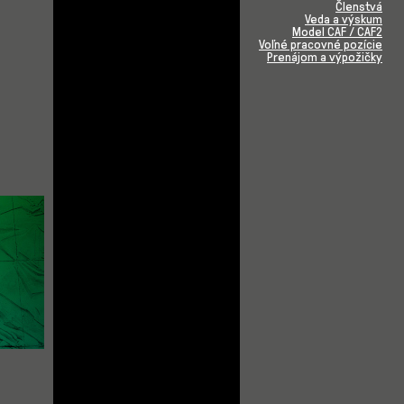
Členstvá
Veda a výskum
Model CAF / CAF2
Voľné pracovné pozície
Prenájom a výpožičky