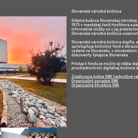
Slovenská národná knižnica
Sídelná budova Slovenskej národnej 
1975 v mestskej časti Hostihora a pa
informačné služby sú v jej priestor
Slovenská národná knižnica osamost
Slovenská národná knižnica dopĺňa, 
sprístupňuje knižničný fond s dôraz
vydané na Slovensku, v slovenskom 
dokumenty týkajúce Slovenska.
Prístup k fondu je možný aj vďaka di
prostredníctvom digitálnej knižnice 
Zriaďovacia listina SNK (jednotlivé 
Organizačný poriadok SNK
Organizačná štruktúra SNK
rsion for:
Show larger version for:
Show larger version for: