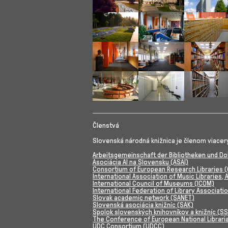
Show larger version for:
Show larger version for:
Show larger ve
Show larger version for:
Show larger version for:
Show larger ve
Show larger version for:
Show larger version for:
Show larger ve
Členstvá
Slovenská národná knižnica je členom viacer
Arbeitsgemeinschaft der Bibliotheken und D
Asociácia AI na Slovensku (ASAI)
Consortium of European Research Libraries (
International Association of Music Libraries
International Council of Museums (ICOM)
International Federation of Library Associatio
Slovak academic network (SANET)
Slovenská asociácia knižníc (SAK)
Spolok slovenských knihovníkov a knižníc (S
The Conference of European National Librari
UDC Consortium (UDCC)