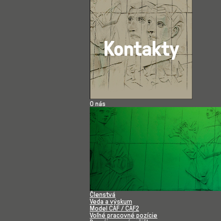
O nás
Členstvá
Veda a výskum
Model CAF / CAF2
Voľné pracovné pozície