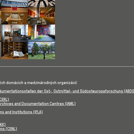
rsion for:
Show larger version for:
Show larger version for:
rsion for:
Show larger version for:
Show larger version for:
rsion for:
Show larger version for:
Show larger version for:
ých domácich a medzinárodných organizácií:
okumentationsstellen der Ost-, Ostmittel- und Südosteuropaforschung (ABD
CERL)
, Archives and Documentation Centres (IAML)
ns and Institutions (IFLA)
SKK)
ans (CENL)