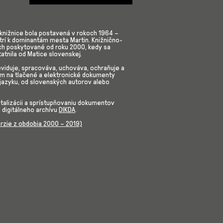
knižnice bola postavená v rokoch 1964 –
trí k dominantám mesta Martin. Knižnično-
och poskytované od roku 2000, kedy sa
atnila od Matice slovenskej.
eviduje, spracováva, uchováva, ochraňuje a
om na tlačené a elektronické dokumenty
jazyku, od slovenských autorov alebo
gitalizácii a sprístupňovaniu dokumentov
a digitálneho archívu
DIKDA
.
verzie z obdobia 2000 – 2019)