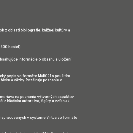
 oblasti bibliografie, knižnej kultúry a
 300 hesiel).
bsahujúce informácie o obsahu a uložení
ický popis vo formáte MARC21 s použitím
 bloku a väzby. Rozširuje poznanie o
zameriava na poznanie výtvarných aspektov
í z hľadiska autorstva, figúry a vzťahu k
ačí spracovaných v systéme Virtua vo formáte