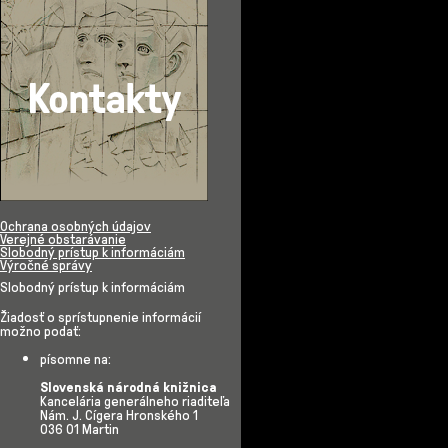
Ochrana osobných údajov
Verejné obstarávanie
(current)
Slobodný prístup k informáciám
Výročné správy
Slobodný prístup k informáciám
Žiadosť o sprístupnenie informácií
možno podať:
​písomne na:
Slovenská národná knižnica
Kancelária generálneho riaditeľa
Nám. J. Cígera Hronského 1
036 01 Martin