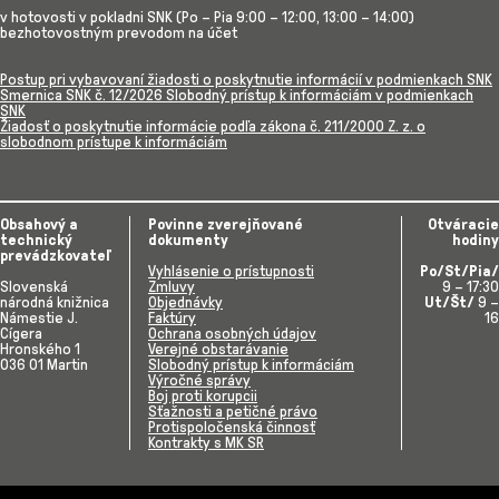
v hotovosti v pokladni SNK (Po – Pia 9:00 – 12:00, 13:00 – 14:00)
bezhotovostným prevodom na účet
Postup pri vybavovaní žiadosti o poskytnutie informácií v podmienkach SNK
Smernica SNK č. 12/2026 Slobodný prístup k informáciám v podmienkach
SNK
Žiadosť o poskytnutie informácie podľa zákona č. 211/2000 Z. z. o
slobodnom prístupe k informáciám
Obsahový a
Povinne zverejňované
Otváracie
technický
dokumenty
hodiny
prevádzkovateľ
Vyhlásenie o prístupnosti
Po/St/Pia/
Slovenská
Zmluvy
9 – 17:30
národná knižnica
Objednávky
Ut/Št/
9 –
Námestie J.
Faktúry
16
Cígera
Ochrana osobných údajov
Hronského 1
Verejné obstarávanie
036 01 Martin
Slobodný prístup k informáciám
Výročné správy
Boj proti korupcii
Sťažnosti a petičné právo
Protispoločenská činnosť
Kontrakty s MK SR