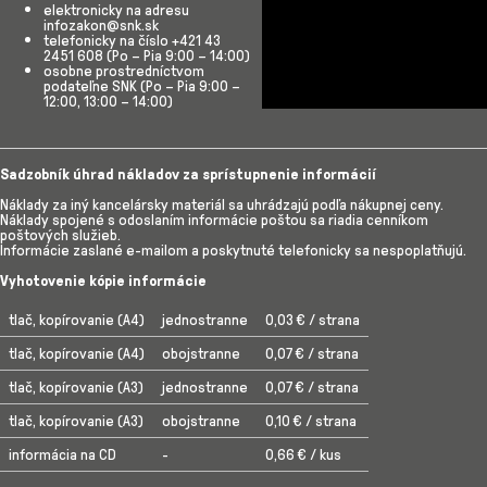
elektronicky na adresu
infozakon@snk.sk
telefonicky na číslo +421 43
2451 608 (Po – Pia 9:00 – 14:00)
osobne prostredníctvom
podateľne SNK (Po – Pia 9:00 –
12:00, 13:00 – 14:00)
Sadzobník úhrad nákladov za sprístupnenie informácií
Náklady za iný kancelársky materiál sa uhrádzajú podľa nákupnej ceny.
Náklady spojené s odoslaním informácie poštou sa riadia cenníkom
poštových služieb.
Informácie zaslané e-mailom a poskytnuté telefonicky sa nespoplatňujú.
Vyhotovenie kópie informácie
tlač, kopírovanie (A4)
jednostranne
0,03 € / strana
tlač, kopírovanie (A4)
obojstranne
0,07 € / strana
tlač, kopírovanie (A3)
jednostranne
0,07 € / strana
tlač, kopírovanie (A3)
obojstranne
0,10 € / strana
i
nformácia na CD
-
0,66 € / kus