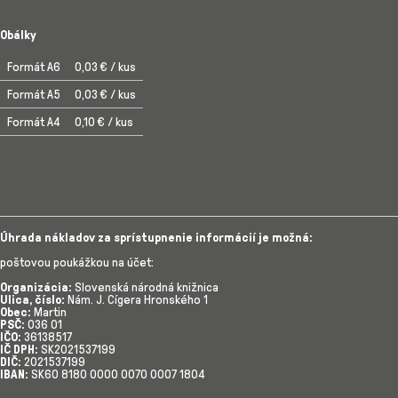
Obálky
Formát A6
0,03 € / kus
Formát A5
0,03 € / kus
Formát A4
0,10 € / kus
Úhrada nákladov za sprístupnenie informácií je možná:
poštovou poukážkou na účet:
Organizácia:
Slovenská národná knižnica
Ulica, číslo:
Nám. J. Cígera Hronského 1
Obec:
Martin
PSČ:
036 01
IČO:
36138517
IČ DPH:
SK2021537199
DIČ:
2021537199
IBAN:
SK60 8180 0000 0070 0007 1804