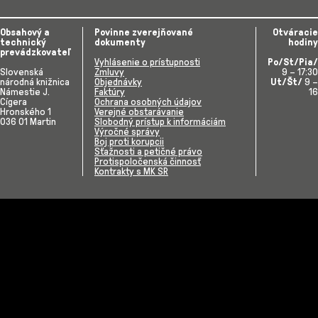
Obsahový a
Povinne zverejňované
Otváracie
technický
dokumenty
hodiny
prevádzkovateľ
Vyhlásenie o prístupnosti
Po/St/Pia/
Slovenská
Zmluvy
9 – 17:30
národná knižnica
Objednávky
Ut/Št/
9 –
Námestie J.
Faktúry
16
Cígera
Ochrana osobných údajov
Hronského 1
Verejné obstarávanie
036 01 Martin
Slobodný prístup k informáciám
Výročné správy
Boj proti korupcii
Sťažnosti a petičné právo
Protispoločenská činnosť
Kontrakty s MK SR