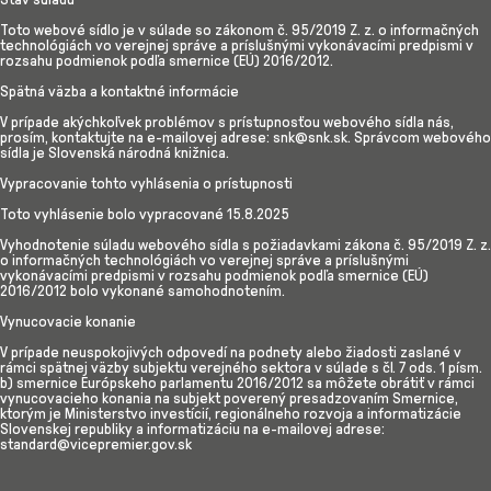
Toto webové sídlo je v súlade so zákonom č. 95/2019 Z. z. o informačných
technológiách vo verejnej správe a príslušnými vykonávacími predpismi v
rozsahu podmienok podľa smernice (EÚ) 2016/2012.
Spätná väzba a kontaktné informácie
V prípade akýchkoľvek problémov s prístupnosťou webového sídla nás,
prosím, kontaktujte na e-mailovej adrese: snk@snk.sk. Správcom webového
sídla je Slovenská národná knižnica.
Vypracovanie tohto vyhlásenia o prístupnosti
Toto vyhlásenie bolo vypracované 15.8.2025
Vyhodnotenie súladu webového sídla s požiadavkami zákona č. 95/2019 Z. z.
o informačných technológiách vo verejnej správe a príslušnými
vykonávacími predpismi v rozsahu podmienok podľa smernice (EÚ)
2016/2012 bolo vykonané samohodnotením.
Vynucovacie konanie
V prípade neuspokojivých odpovedí na podnety alebo žiadosti zaslané v
rámci spätnej väzby subjektu verejného sektora v súlade s čl. 7 ods. 1 písm.
b) smernice Európskeho parlamentu 2016/2012 sa môžete obrátiť v rámci
vynucovacieho konania na subjekt poverený presadzovaním Smernice,
ktorým je Ministerstvo investícií, regionálneho rozvoja a informatizácie
Slovenskej republiky a informatizáciu na e-mailovej adrese:
standard@vicepremier.gov.sk