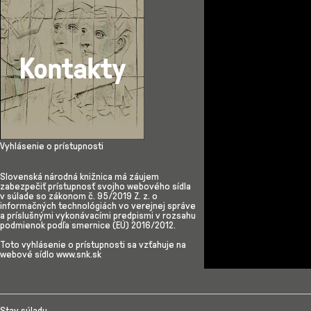
Vyhlásenie o prístupnosti
Slovenská národná knižnica má záujem
zabezpečiť prístupnosť svojho webového sídla
v súlade so zákonom č. 95/2019 Z. z. o
informačných technológiách vo verejnej správe
a príslušnými vykonávacími predpismi v rozsahu
podmienok podľa smernice (EÚ) 2016/2012.
Toto vyhlásenie o prístupnosti sa vzťahuje na
webové sídlo www.snk.sk
Stav súladu